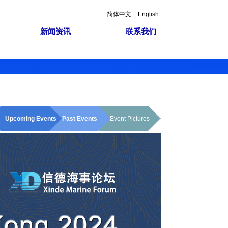
简体中文
English
新闻资讯
联系我们
Upcoming Events
Past Events
Event Pictures