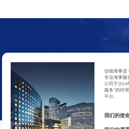
信德海事
是
专业海事服
公司
于20
服务”的经
平台。
我们的使命
客观资