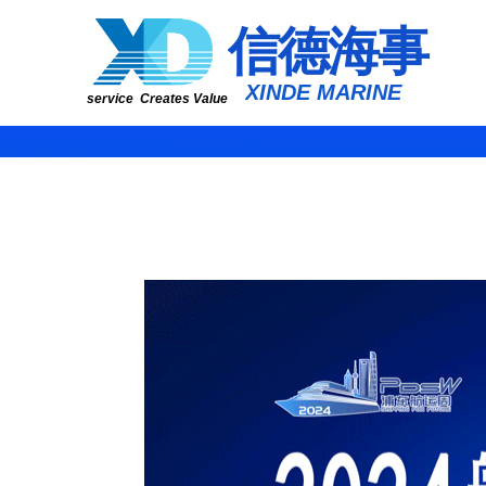
​​​​​信​​​​​​德海事
​XINDE MARINE
service Creates Value