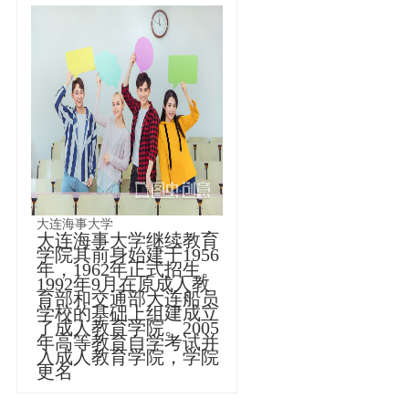
大连海事大学
大
连海事大学继续教育
学院其前身始建于1956
年，1962年正式招生。
1992年9月在原成人教
育部和交通部大连船员
学校的基础上组建成立
了成人教育学院。2005
年高等教育自学考试并
入成人教育学院，学院
更名