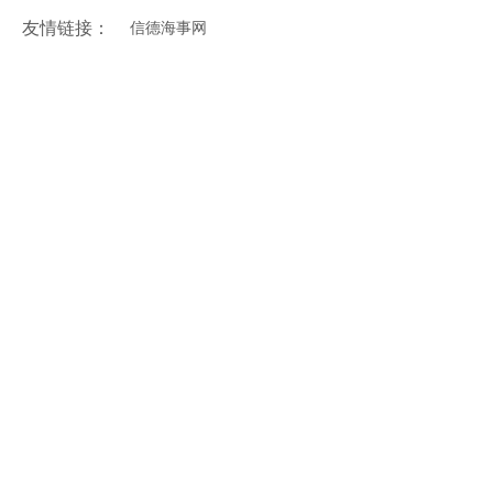
友情链接：
信德海事网
文本
没有文本
没有文本