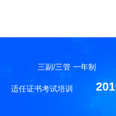
三副/三管 一年制
20
适任证书考试培训