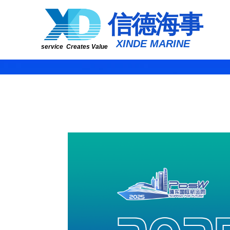
​​​​​信​​​​​​德海事
​XINDE MARINE
service Creates Value