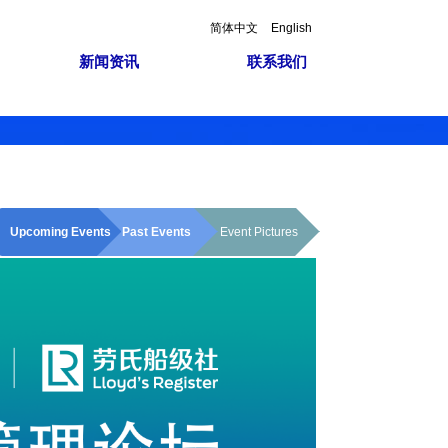
简体中文
English
新闻资讯
联系我们
Upcoming Events
Past Events
Event Pictures
Event Pictures